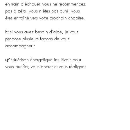
en train d'échouer, vous ne recommencez 
pas à zéro, vous n'êtes pas puni, vous 
êtes entraîné vers votre prochain chapitre.
Et si vous avez besoin d'aide, je vous 
propose plusieurs façons de vous 
accompagner :
🌿 Guérison énergétique intuitive : pour 
vous purifier, vous ancrer et vous réaligner 
émotionnellement.
🌿 Lectures intuitives : pour vous aider à 
comprendre les courants profonds qui 
façonnent votre présent.
🌿 Le système Clarity Catalyst : mon 
programme de coaching spirituel privé 
pour ceux qui sont prêts à changer leurs 
schémas à la racine.
🌿 Enregistrement de guérison à distance 