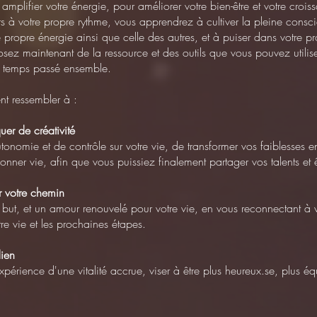
amplifier votre énergie, pour améliorer votre bien-être et votre croiss
rs à votre propre rythme, vous apprendrez à cultiver la pleine consci
 propre énergie ainsi que celle des autres, et à puiser dans votre pro
osez maintenant de la ressource et des outils que vous pouvez utilise
re temps passé ensemble.
ent ressembler à :
er de créativité
tonomie et de contrôle sur votre vie, de transformer vos faiblesses e
 donner vie, afin que vous puissiez finalement partager vos talents et 
r votre chemin
 but, et un amour renouvelé pour votre vie, en vous reconnectant à vo
tre vie et les prochaines étapes.
dien
'expérience d'une vitalité accrue, viser à être plus heureux.se, plus é