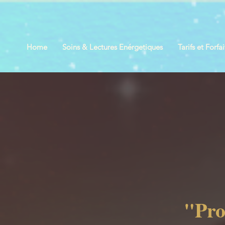
Home
Soins & Lectures Enérgetiques
Tarifs et Forfai
"Pro