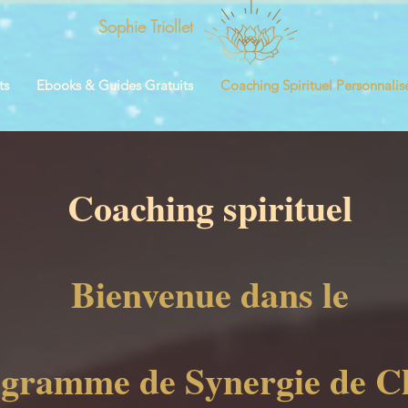
Sophie Triollet
ts
Ebooks & Guides Gratuits
Coaching Spirituel Personnalis
Coaching spirituel
Bienvenue dans le
gramme de Synergie de C