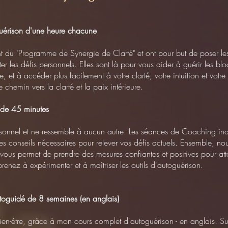
guérison d'une heure chacune
t du "Programme de Synergie de Clarté" et ont pour but de poser les
 les défis personnels. Elles sont là pour vous aider à guérir les bloca
, et à accéder plus facilement à votre clarté, votre intuition et vot
chemin vers la clarté et la paix intérieure.
 de 45 minutes
ersonnel et ne ressemble à aucun autre. Les séances de Coaching indi
les conseils nécessaires pour relever vos défis actuels. Ensemble, nou
vous permet de prendre des mesures confiantes et positives pour atte
z à expérimenter et à maîtriser les outils d'autoguérison.
oguidé de 8 semaines (en anglais)
bien-être, grâce à mon cours complet d'autoguérison - en anglais. S