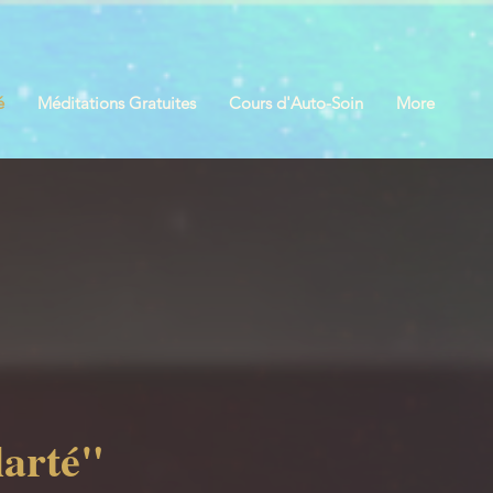
é
Méditations Gratuites
Cours d'Auto-Soin
More
larté"