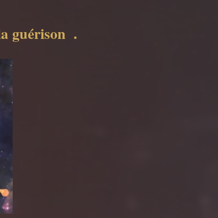
 la guérison
.