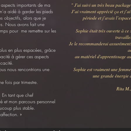
s aspects importants de ma
" J'ai suivi un très beau packag
m'a aidé à garder les pieds
J’ai vraiment apprécié ça et j’
es objectifs, alors que je
période et j’avais l’espac
us. Nous avons fait une
mps pour me remettre sur les
Sophie était très ouverte à ce s
travaille
Je le recommanderai assurément
plus en plus espacées, grâce
a
acité à gérer ces aspects
au matériel d'apprentissage au
icacité.
nous nous rencontrions une
Sophie est vraiment une femme 
une grande énergie a
e fois par trimestre.
Rita M.
. En tant que chef
éré et mon parcours personnel
aucoup plus stable.
ffection. »