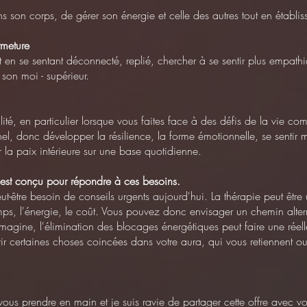
s son corps, de gérer son énergie et celle des autres tout en établiss
rmeture
ut en se sentant déconnecté, replié, chercher à se sentir plus empathi
son moi - supérieur.
abilité, en particulier lorsque vous faites face à des défis de la vie com
el, donc développer la résilience, la forme émotionnelle, se sentir
 la paix intérieure sur une base quotidienne.
est conçu pour répondre à ces besoins.
ut-être besoin de conseils urgents aujourd'hui. La thérapie peut être 
temps, l'énergie, le coût. Vous pouvez donc envisager un chemin alte
imagine, l'élimination des blocages énergétiques peut faire une réell
ir certaines choses coincées dans votre aura, qui vous retiennent 
ous prendre en main et je suis ravie de partager cette offre avec v