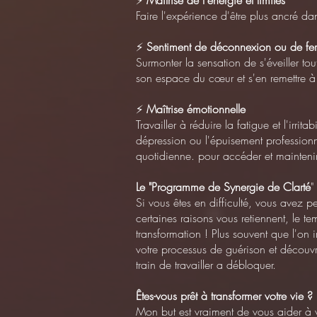
⚡
Maîtrise de l'énergie et limites
Faire l'expérience d'être plus ancré dan
⚡
Sentiment de déconnexion ou de fe
Surmonter la sensation de s'éveiller to
son espace du cœur et s'en remettre à 
⚡
Maîtrise émotionnelle
Travailler à réduire la fatigue et l'irrit
dépression ou l'épuisement professionn
quotidienne. pour accéder et maintenir
Le "Programme de Synergie de Clarté
"
Si vous êtes en difficulté, vous avez pe
certaines raisons vous retiennent, le 
transformation ! Plus souvent que l'on 
votre processus de guérison et découvr
train de travailler a débloquer.
Êtes-vous prêt à transformer votre vie ?
Mon but est vraiment de vous aider à v