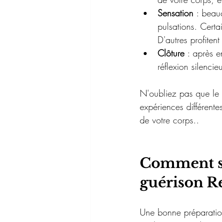
Sensation 
: beau
pulsations. Certa
D'autres profiten
Clôture 
: après e
réflexion silenci
N'oubliez pas que le 
expériences différente
de votre corps..
Comment se
guérison R
Une bonne préparation 