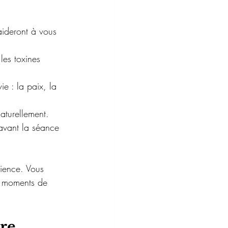
aideront à vous 
les toxines 
e : la paix, la 
naturellement.
 avant la séance 
ience. Vous 
s moments de 
re 