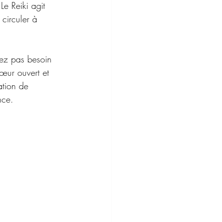
Le Reiki agit 
circuler à 
vez pas besoin 
cœur ouvert et 
ation de 
nce.