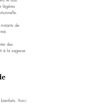
 légères 
tionnelle. 
instants de 
ntré.
ter des 
et à la sagesse 
e 
ienfaits. Voici 