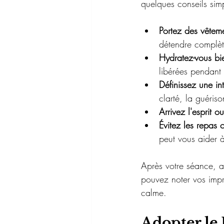
quelques conseils sim
Portez des vêteme
détendre complè
Hydratez-vous bi
libérées pendant c
Définissez une in
clarté, la guéris
Arrivez l'esprit ou
Évitez les repas 
peut vous aider à
Après votre séance, a
pouvez noter vos impr
calme.
Adopter le 