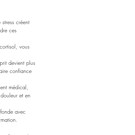
 stress créent 
udre ces 
cortisol, vous 
prit devient plus 
aire confiance 
ment médical, 
 douleur et en 
ofonde avec 
rmation.