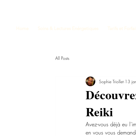
Home
Soins & Lectures Enérgetiques
Tarifs et Forfai
All Posts
Sophie Triollet
13 jan
Découvrez
Reiki
Avez-vous déjà eu l'i
en vous vous demandai