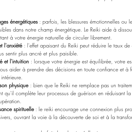
ages énergétiques
 : parfois, les blessures émotionnelles ou le
isibles dans notre champ énergétique. Le Reiki aide à disso
ant à votre énergie naturelle de circuler librement.
t l'anxiété 
: l'effet apaisant du Reiki peut réduire le taux de 
s sentir plus ancré et plus paisible.
 et l'intuition 
: lorsque votre énergie est équilibrée, votre es
vous aider à prendre des décisions en toute confiance et à f
intérieure.
ison physique 
: bien que le Reiki ne remplace pas un traite
 qu'il complète leur processus de guérison en réduisant la
upération.
sance spirituelle
 : le reiki encourage une connexion plus pr
ivers, ouvrant la voie à la découverte de soi et à la transfo