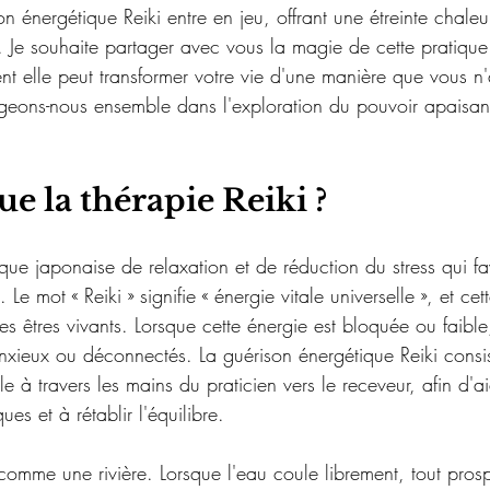
on énergétique Reiki entre en jeu, offrant une étreinte chaleu
s. Je souhaite partager avec vous la magie de cette pratique
t elle peut transformer votre vie d'une manière que vous n'
geons-nous ensemble dans l'exploration du pouvoir apaisant
ue la thérapie Reiki ?
ique japonaise de relaxation et de réduction du stress qui fa
Le mot « Reiki » signifie « énergie vitale universelle », et cet
 les êtres vivants. Lorsque cette énergie est bloquée ou faib
anxieux ou déconnectés. La guérison énergétique Reiki consis
le à travers les mains du praticien vers le receveur, afin d'a
es et à rétablir l'équilibre.
comme une rivière. Lorsque l'eau coule librement, tout pros