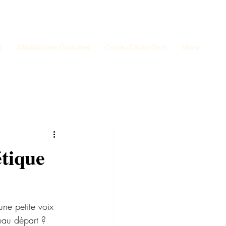
é
Méditations Gratuites
Cours d'Auto-Soin
More
étique
ne petite voix 
eau départ ? 