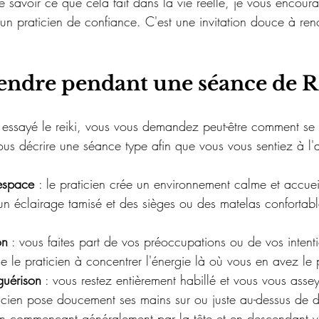
e savoir ce que cela fait dans la vie réelle, je vous encour
'un praticien de confiance. C'est une invitation douce à ren
tendre pendant une séance de R
 essayé le reiki, vous vous demandez peut-être comment se
us décrire une séance type afin que vous vous sentiez à l'ai
'espace 
: le praticien crée un environnement calme et accuei
n éclairage tamisé et des sièges ou des matelas confortabl
on
 : vous faites part de vos préoccupations ou de vos intent
 le praticien à concentrer l'énergie là où vous en avez le 
guérison
 : vous restez entièrement habillé et vous vous asse
icien pose doucement ses mains sur ou juste au-dessus de dif
en commençant généralement par la tête et en descendant ve