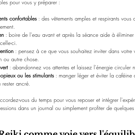
ples pour vous y préparer :
nts confortables
 : des vêtements amples et respirants vous 
tement.
en
 : boire de l'eau avant et après la séance aide à éliminer 
elle-ci.
tention
 : pensez à ce que vous souhaitez inviter dans votre vi
on ou autre chose.
vert
 : abandonnez vos attentes et laissez l'énergie circuler 
copieux ou les stimulants
 : manger léger et éviter la caféine
 rester ancré.
ccordez-vous du temps pour vous reposer et intégrer l'expér
essions dans un journal ou simplement profiter de quelque
Reiki comme voie vers l'équilib