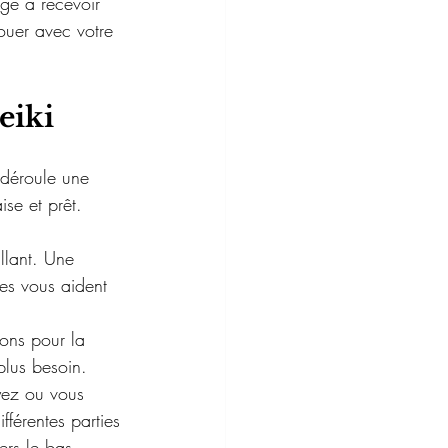
age à recevoir 
ouer avec votre 
eiki 
 déroule une 
se et prêt.
llant. Une 
es vous aident 
ions pour la 
plus besoin.
yez ou vous 
férentes parties 
rs le bas.