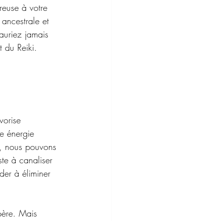
reuse à votre 
 ancestrale et 
auriez jamais 
 du Reiki.
vorise 
te énergie 
le, nous pouvons 
te à canaliser 
ider à éliminer 
père. Mais 